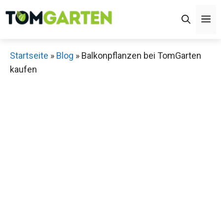
Zum
M
Inhalt
springen
Startseite
»
Blog
»
Balkonpflanzen bei TomGarten
kaufen