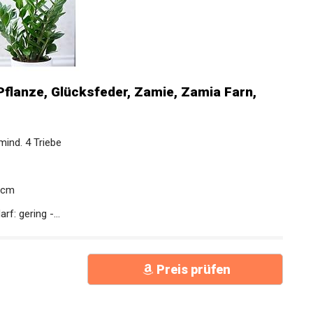
flanze, Glücksfeder, Zamie, Zamia Farn,
ind. 4 Triebe
 cm
f: gering -...
Preis prüfen