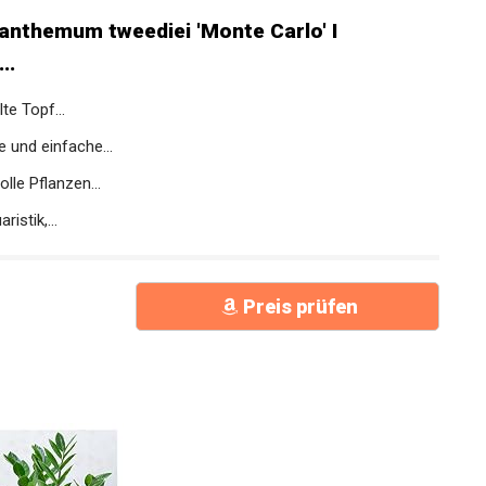
nthemum tweediei 'Monte Carlo' I
..
e Topf...
 und einfache...
lle Pflanzen...
istik,...
Preis prüfen