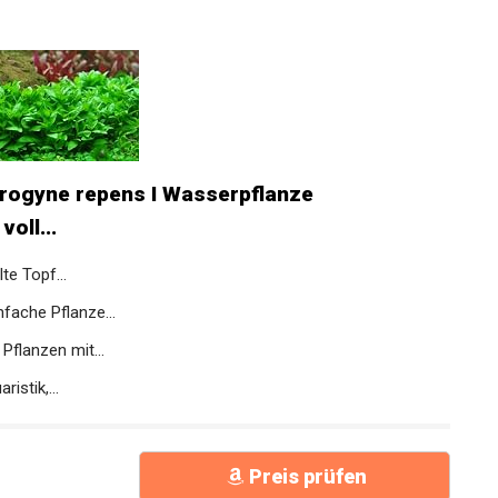
rogyne repens I Wasserpflanze
oll...
e Topf...
fache Pflanze...
Pflanzen mit...
istik,...
Preis prüfen