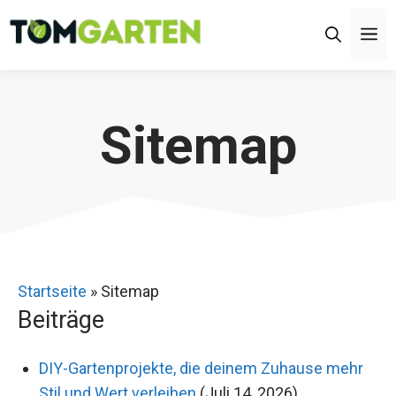
Zum
M
Inhalt
springen
Sitemap
Startseite
»
Sitemap
Beiträge
DIY-Gartenprojekte, die deinem Zuhause mehr
Stil und Wert verleihen
(Juli 14, 2026)