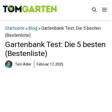
Zum
M
Inhalt
springen
Startseite
»
Blog
»
Gartenbank Test: Die 5 besten
(Bestenliste)
Gartenbank Test: Die 5 besten
(Bestenliste)
Tom Adler
Februar 17, 2025