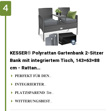
KESSER® Polyrattan Gartenbank 2-Sitzer
Bank mit integriertem Tisch, 143×63×88
cm - Rattan...
𝐏𝐄𝐑𝐅𝐄𝐊𝐓 𝐅Ü𝐑 𝐃𝐄𝐍...
𝐈𝐍𝐓𝐄𝐆𝐑𝐈𝐄𝐑𝐓𝐄𝐑...
𝐏𝐋𝐀𝐓𝐙𝐒𝐏𝐀𝐑𝐄𝐍𝐃: Sie...
𝐖𝐈𝐓𝐓𝐄𝐑𝐔𝐍𝐆𝐒𝐁𝐄𝐒𝐓...