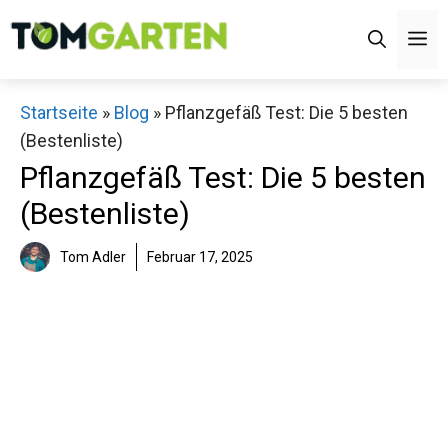
Zum
M
Inhalt
springen
Startseite
»
Blog
»
Pflanzgefäß Test: Die 5 besten
(Bestenliste)
Pflanzgefäß Test: Die 5 besten
(Bestenliste)
Tom Adler
Februar 17, 2025