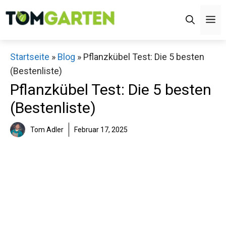
Zum
M
Inhalt
springen
Startseite
»
Blog
»
Pflanzkübel Test: Die 5 besten
(Bestenliste)
Pflanzkübel Test: Die 5 besten
(Bestenliste)
Tom Adler
Februar 17, 2025